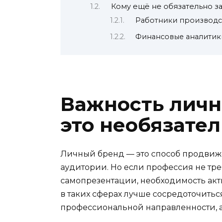
Кому ещё не обязательно з
Работники производс
Финансовые аналитики
Важность личн
это необязате
Личный бренд — это способ продвиж
аудитории. Но если профессия не тр
самопрезентации, необходимость акт
в таких сферах лучше сосредоточить
профессиональной направленности, 