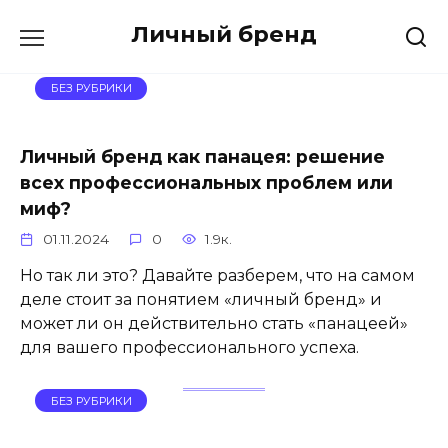
Перейти
Личный бренд
к
содержанию
БЕЗ РУБРИКИ
Личный бренд как панацея: решение
всех профессиональных проблем или
миф?
01.11.2024
0
1.9к.
Но так ли это? Давайте разберем, что на самом
деле стоит за понятием «личный бренд» и
может ли он действительно стать «панацеей»
для вашего профессионального успеха.
БЕЗ РУБРИКИ